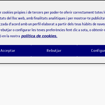
aboració del fanzine. He escollit la temàtica de la igualtat de gène
at el paper din A4 inicialment, tot i que ocupant l’espai de un din A
ir
cookies
pròpies i de tercers per poder-te oferir correctament totes 
r, utilitzant alhora el color per a destacar elements característic
tats del lloc web, amb finalitats analítiques i per mostrar-te publicita
tzada d'acord amb un perfil elaborat a partir dels teus hàbits de nave
rebutjar o configurar les teves preferències fent clic a sota, o obtenir
ó en la nostra
política de cookies.
l, sense els títols de les pàgines ni la tipografia
Acceptar
Rebutjar
Configu