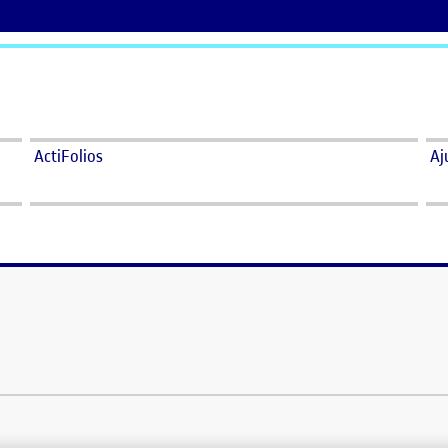
ActiFolios
Aj
ormar
 per a la elaboració del fanzine. He escollit la temàtica de la igualtat de gè
sat el paper din A4 inicialment, tot i que…