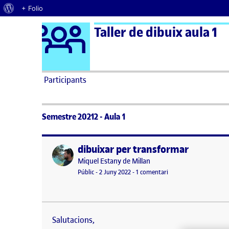
Quant al WordPress
+ Folio
Logo Ágora
Taller de dibuix aula 1
Saltar al contingut
Participants
Semestre 20212 - Aula 1
dibuixar per transformar
Publicat per
Publicat per
Miquel Estany de Millan
Visibilitat:
Data de publicació
a dibuixar per transf
Públic
-
2 Juny 2022
-
1 comentari
Salutacions, A continuació deixo l’esquema utilitzat
definit quina serà la que utilitzaré. El format ha e
Salutacions,