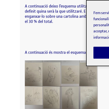
A continuació deixo l’esquema utilitzat per a la el
definit quina serà la que utilitzaré. El format ha es
Fem serv
enganxar-lo sobre una cartolina amb un fons de colo
funcionali
el 30 % del total.
personali
acceptar, 
informaci
A continuació és mostra el esquema del fanzine fina