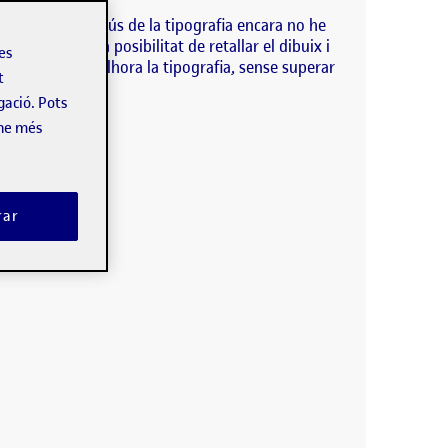
re. Respecte a l’ús de la tipografia encara no he
6, plantjant la posibilitat de retallar el dibuix i
les
s del dibuix i alhora la tipografia, sense superar
t
gació. Pots
-ne més
rar