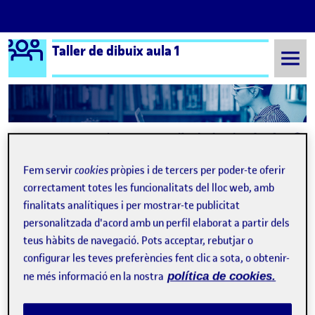
Logo Ágora
Taller de dibuix aula 1
Saltar al contingut
Semestre 20212 - Aula 1
La consciència de mirar(nos): L’autorretrat
Navegació d'entrades
: Benvinguts i benvingudes!
: Dib
Anterior
Següent
Fem servir
cookies
pròpies i de tercers per poder-te oferir
correctament totes les funcionalitats del lloc web, amb
La consciència de mirar(nos): 
finalitats analítiques i per mostrar-te publicitat
Publicat per
personalitzada d'acord amb un perfil elaborat a partir dels
Publicat per
Miquel Estany de Millan
teus hàbits de navegació. Pots acceptar, rebutjar o
Visibilitat:
Data de publicació
el La consciència de mirar(nos): L’autor
Públic
-
20 Febr. 2022
-
comentari
configurar les teves preferències fent clic a sota, o obtenir-
ne més informació en la nostra
política de cookies.