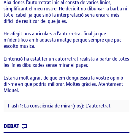
Així doncs l’autorretrat inicial consta de varies línies,
simplificant el meu rostre. He decidit no dibuixar la barba ni
tot el cabell ja que sinó la interpretació seria encara més
difícil de realtizar del que ja és.
He afegit uns auriculars a l’autorretrat final ja que
m’identifico amb aquesta imatge perque sempre que puc
escolto musica.
L’intenció ha estat fer un autorretrat realista a partir de totes
les línies dibuixades sense mirar el paper.
Estaria molt agraït de que em donguessiu la vostre opinió i
dir-me en que podria millorar. Moltes gràcies. Atentament
Miquel.
Flash 1: La consciència de mirar(nos): L'autoretrat
CONTRIBUTION
0
EL LA CONSCIÈNCIA DE MIRAR(NOS): L’AUT
DEBAT