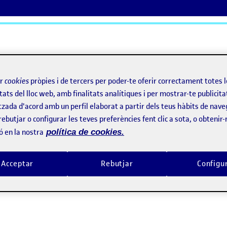
ActiFolios
Aj
ir
cookies
pròpies i de tercers per poder-te oferir correctament totes 
tats del lloc web, amb finalitats analítiques i per mostrar-te publicita
tzada d'acord amb un perfil elaborat a partir dels teus hàbits de nave
rebutjar o configurar les teves preferències fent clic a sota, o obtenir
ó en la nostra
política de cookies.
mar
Acceptar
Rebutjar
Configu
rmar