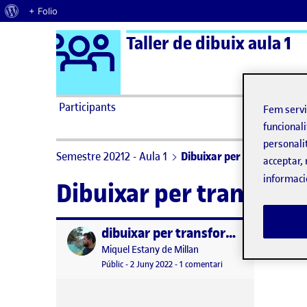
Quant al WordPress
+ Folio
Logo Ágora
Taller de dibuix aula 1
Saltar al contingut
Participants
Fem serv
funcionali
personali
Semestre 20212 - Aula 1
Dibuixar per transformar
acceptar, 
informaci
Dibuixar per transfor
dibuixar per transformar
Publicat per
Publicat per
Miquel Estany de Millan
Visibilitat:
Data de publicació
a dibuixar per transfo
Públic
-
2 Juny 2022
-
1 comentari