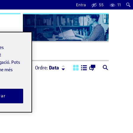
Entra
55
11
uda
les
t
gació. Pots
Ordre:
Descendent
Ordre:
Data
-ne més
rar