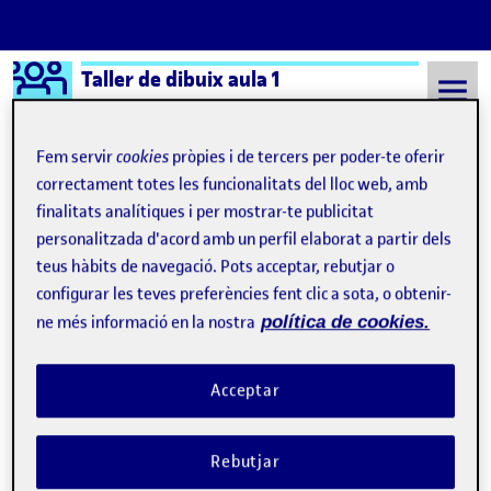
Logo Ágora
Taller de dibuix aula 1
Saltar al contingut
Fem servir
cookies
pròpies i de tercers per poder-te oferir
correctament totes les funcionalitats del lloc web, amb
finalitats analítiques i per mostrar-te publicitat
Semestre 20212 - Aula 1
30 Març, 2022
personalitzada d'acord amb un perfil elaborat a partir dels
30 Març, 2022
teus hàbits de navegació. Pots acceptar, rebutjar o
configurar les teves preferències fent clic a sota, o obtenir-
ne més informació en la nostra
política de cookies.
Dibuixar per explicar
Publicat per
Publicat per
Miquel Estany de Millan
Visibilitat:
Data de publicació
30 març, 2022 9:33 am
el Dibuixar per explicar
Públic
-
30 Març 2022
-
comentari
Acceptar
Rebutjar