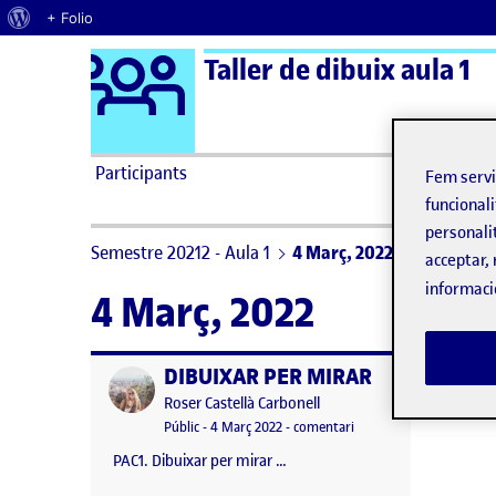
Quant al WordPress
+ Folio
Logo Ágora
Taller de dibuix aula 1
Saltar al contingut
Participants
Fem serv
funcionali
personali
Semestre 20212 - Aula 1
4 Març, 2022
acceptar, 
informaci
4 Març, 2022
DIBUIXAR PER MIRAR
Publicat per
Publicat per
Roser Castellà Carbonell
Visibilitat:
Data de publicació
el DIBUIXAR PER MIRAR
Públic
-
4 Març 2022
-
comentari
PAC1. Dibuixar per mirar …