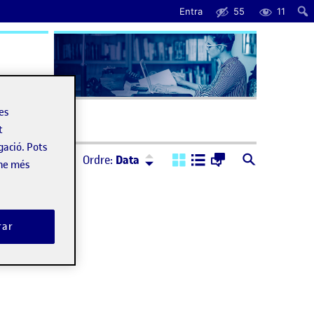
Entra
55
11
uda
les
t
gació. Pots
Ordre:
Descendent
Ordre:
Data
-ne més
rar