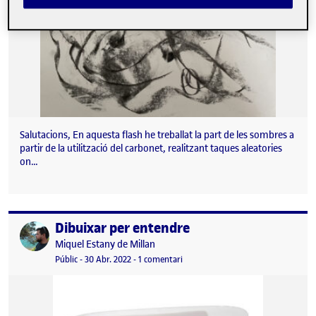
Salutacions, En aquesta flash he treballat la part de les sombres a
partir de la utilització del carbonet, realitzant taques aleatories
on…
Dibuixar per entendre
Publicat per
Publicat per
Miquel Estany de Millan
Visibilitat:
Data de publicació
30 abril, 2022 2:22 pm
a Dibuixar per entendre
Públic
-
30 Abr. 2022
-
1 comentari