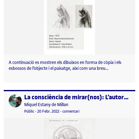
A continuació es mostren els dibuixos en forma de còpia i els
esbossos de l’objecte i el paisatge, així com una breu…
La consciència de mirar(nos): L’autorretrat
Publicat per
Publicat per
Miquel Estany de Millan
Visibilitat:
Data de publicació
el La consciència de mirar(nos): L’au
Públic
-
20 Febr. 2022
-
comentari