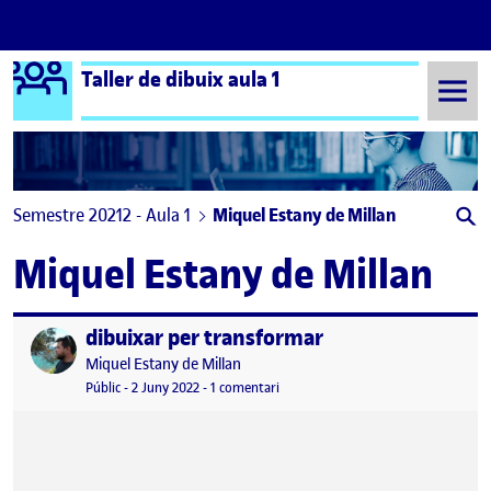
Logo Ágora
Taller de dibuix aula 1
Saltar al contingut
Semestre 20212 - Aula 1
Miquel Estany de Millan
Miquel Estany de Millan
dibuixar per transformar
Publicat per
Publicat per
Miquel Estany de Millan
Visibilitat:
Data de publicació
a dibuixar per transformar
Públic
-
2 Juny 2022
-
1 comentari