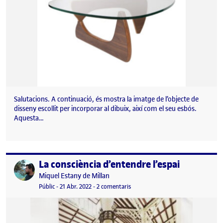
Salutacions. A continuació, és mostra la imatge de l’objecte de
disseny escollit per incorporar al dibuix, així com el seu esbós.
Aquesta…
La consciència d’entendre l’espai
Publicat per
Publicat per
Miquel Estany de Millan
Visibilitat:
Data de publicació
a La consciència d’entendre l’espai
Públic
-
21 Abr. 2022
-
2 comentaris