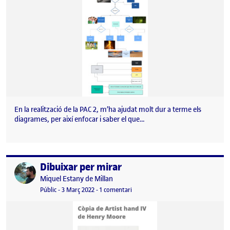
En la realització de la PAC 2, m’ha ajudat molt dur a terme els
diagrames, per així enfocar i saber el que…
Dibuixar per mirar
Publicat per
Publicat per
Miquel Estany de Millan
Visibilitat:
Data de publicació
3 març, 2022 7:44 am
a Dibuixar per mirar
Públic
-
3 Març 2022
-
1 comentari