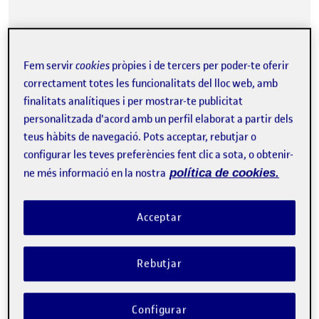
Fem servir
cookies
pròpies i de tercers per poder-te oferir
correctament totes les funcionalitats del lloc web, amb
finalitats analítiques i per mostrar-te publicitat
personalitzada d'acord amb un perfil elaborat a partir dels
Salutacions, A continuació deixo l’esquema utilitzat per a la
teus hàbits de navegació. Pots acceptar, rebutjar o
elaboració del fanzine. He escollit la temàtica de la igualtat de
configurar les teves preferències fent clic a sota, o obtenir-
gènere. Respecte…
ne més informació en la nostra
política de cookies.
Acceptar
La consciència de l’experimentació
Publicat per
Publicat per
Miquel Estany de Millan
Visibilitat:
Data de publicació
el La consciència de l’experimentació
Públic
-
19 Maig 2022
-
comentari
Rebutjar
Configurar