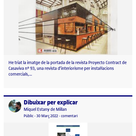
He triat la imatge de la portada de la revista Proyecto Contract de
Casaviva nº 93, una revista d’interiorisme per instal·lacions
comercials,…
Dibuixar per explicar
Publicat per
Publicat per
Miquel Estany de Millan
Visibilitat:
Data de publicació
30 març, 2022 9:33 am
el Dibuixar per explicar
Públic
-
30 Març 2022
-
comentari