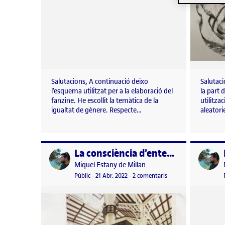
Salutacions, A continuació deixo
Salutaci
l’esquema utilitzat per a la elaboració del
la part 
fanzine. He escollit la temàtica de la
utilitza
igualtat de gènere. Respecte…
aleator
La consciència d’entendre l’espai
Publicat per
Publicat 
Publicat per
Miquel Estany de Millan
Visibilitat:
Data de publicació
a La consciència d’ent
Públic
-
21 Abr. 2022
-
2 comentaris