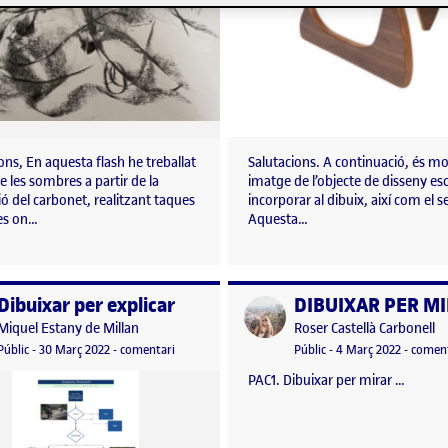
ons, En aquesta flash he treballat
Salutacions. A continuació, és mo
de les sombres a partir de la
imatge de l’objecte de disseny esc
ció del carbonet, realitzant taques
incorporar al dibuix, així com el 
ies on…
Aquesta…
Dibuixar per explicar
DIBUIXAR PER M
per
Publicat per
Publicat per
Publicat per
Miquel Estany de Millan
Roser Castellà Carbonell
endre l’espai
Visibilitat:
Data de publicació
30 març, 2022 9:33 am
el Dibuixar per explicar
Visibilitat:
Data de publicació
Públic
-
30 Març 2022
-
comentari
Públic
-
4 Març 2022
-
coment
PAC1. Dibuixar per mirar …