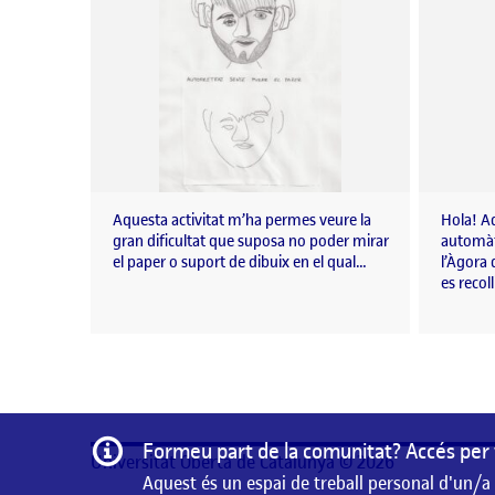
Aquesta activitat m’ha permes veure la
Hola! Aq
gran dificultat que suposa no poder mirar
automàt
el paper o suport de dibuix en el qual…
l’Àgora 
es recol
Informació
Formeu part de la comunitat? Accés per 
Universitat Oberta de Catalunya © 2026
Aquest és un espai de treball personal d'un/a