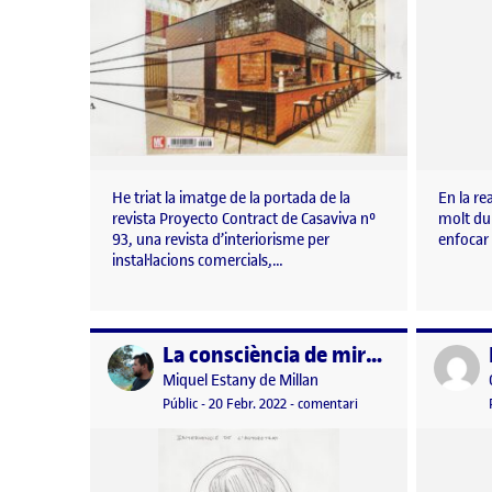
He triat la imatge de la portada de la
En la re
revista Proyecto Contract de Casaviva nº
molt dur
93, una revista d’interiorisme per
enfocar 
instal·lacions comercials,…
La consciència de mirar(nos): L’autorretrat
Publicat per
Publicat 
Publicat per
Miquel Estany de Millan
Visibilitat:
Data de publicació
el La consciència de mi
Públic
-
20 Febr. 2022
-
comentari