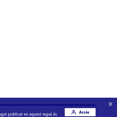
×
Accés
ngut publicat en aquest espai és