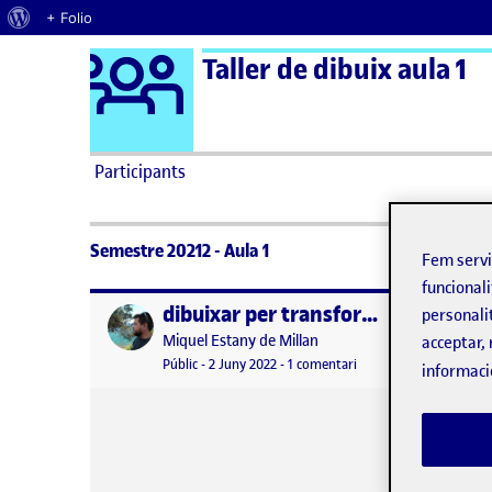
Quant al WordPress
+ Folio
Logo Ágora
Taller de dibuix aula 1
Saltar al contingut
Participants
Semestre 20212 - Aula 1
Fem serv
funcionali
dibuixar per transformar
Publicat per
Publicat 
personali
Publicat per
Miquel Estany de Millan
acceptar, 
Visibilitat:
Data de publicació
a dibuixar per transfo
Públic
-
2 Juny 2022
-
1 comentari
informaci