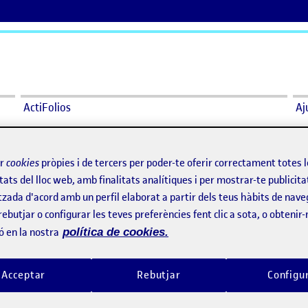
ActiFolios
Aj
ir
cookies
pròpies i de tercers per poder-te oferir correctament totes 
tats del lloc web, amb finalitats analítiques i per mostrar-te publicita
La consciència de l’experimentació
Dibuixar per ent
per
Publicat per
tzada d'acord amb un perfil elaborat a partir dels teus hàbits de nave
Publicat per
Publicat per
Miquel Estany de Millan
Miquel Estany de Millan
rebutjar o configurar les teves preferències fent clic a sota, o obtenir
rmar
Visibilitat:
Data de publicació
el La consciència de l’experimentació
Visibilitat:
Data de publicació
30 abril
Públic
-
19 Maig 2022
-
comentari
Públic
-
30 Abr. 2022
-
1 come
ó en la nostra
política de cookies.
Acceptar
Rebutjar
Configu