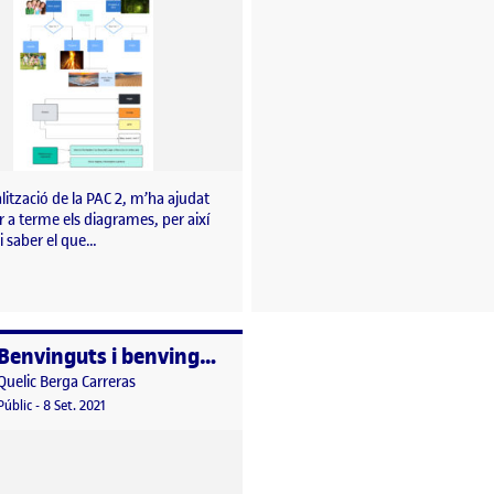
alització de la PAC 2, m’ha ajudat
 a terme els diagrames, per així
i saber el que…
Benvinguts i benvingudes!
per
Publicat per
Quelic Berga Carreras
rar(nos): L’autorretrat
Visibilitat:
Data de publicació
8 setembre, 2021 11:10 pm
Públic
-
8 Set. 2021