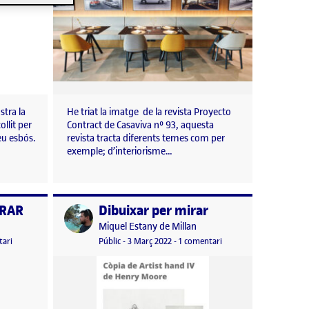
stra la
He triat la imatge de la revista Proyecto
ollit per
Contract de Casaviva nº 93, aquesta
seu esbós.
revista tracta diferents temes com per
exemple; d’interiorisme…
IRAR
Dibuixar per mirar
Publicat per
Publicat per
Miquel Estany de Millan
el DIBUIXAR PER MIRAR
Visibilitat:
Data de publicació
3 març, 2022 7:44 am
a Dibuixar per mirar
ari
Públic
-
3 Març 2022
-
1 comentari